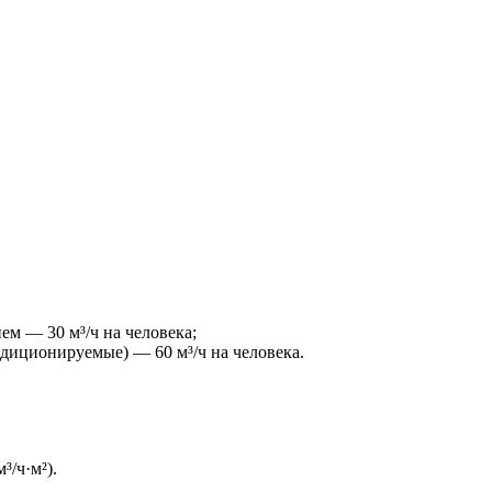
м — 30 м³/ч на человека;
диционируемые) — 60 м³/ч на человека.
/ч·м²).