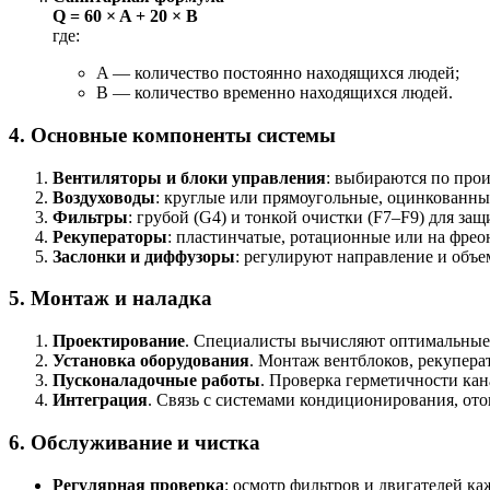
Q = 60 × A + 20 × B
где:
A — количество постоянно находящихся людей;
B — количество временно находящихся людей.
4. Основные компоненты системы
Вентиляторы и блоки управления
: выбираются по про
Воздуховоды
: круглые или прямоугольные, оцинкованны
Фильтры
: грубой (G4) и тонкой очистки (F7–F9) для за
Рекуператоры
: пластинчатые, ротационные или на фрео
Заслонки и диффузоры
: регулируют направление и объе
5. Монтаж и наладка
Проектирование
. Специалисты вычисляют оптимальные т
Установка оборудования
. Монтаж вентблоков, рекупера
Пусконаладочные работы
. Проверка герметичности кан
Интеграция
. Связь с системами кондиционирования, ото
6. Обслуживание и чистка
Регулярная проверка
: осмотр фильтров и двигателей ка