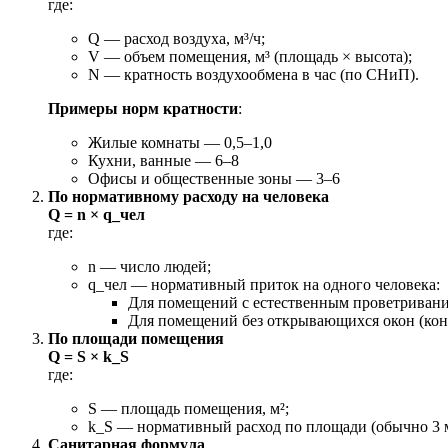
где:
Q — расход воздуха, м³/ч;
V — объем помещения, м³ (площадь × высота);
N — кратность воздухообмена в час (по СНиП).
Примеры норм кратности
:
Жилые комнаты — 0,5–1,0
Кухни, ванные — 6–8
Офисы и общественные зоны — 3–6
По нормативному расходу на человека
Q = n × q_чел
где:
n — число людей;
q_чел — нормативный приток на одного человека:
Для помещений с естественным проветривание
Для помещений без открывающихся окон (кон
По площади помещения
Q = S × k_S
где:
S — площадь помещения, м²;
k_S — нормативный расход по площади (обычно 3 м³
Санитарная формула