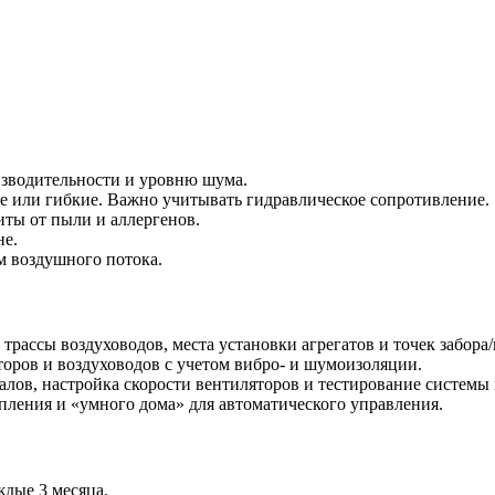
изводительности и уровню шума.
е или гибкие. Важно учитывать гидравлическое сопротивление.
щиты от пыли и аллергенов.
не.
м воздушного потока.
рассы воздуховодов, места установки агрегатов и точек забора/
торов и воздуховодов с учетом вибро- и шумоизоляции.
алов, настройка скорости вентиляторов и тестирование системы
пления и «умного дома» для автоматического управления.
ждые 3 месяца.